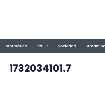
Saltar
al
contenido
Informática
P2P
Sociedad
Streamin
1732034101.7