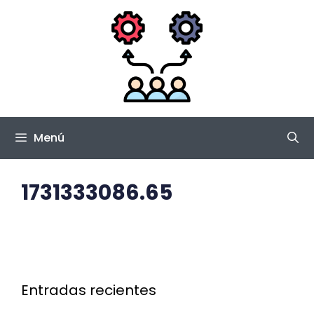
Saltar
al
contenido
Menú
1731333086.65
Entradas recientes