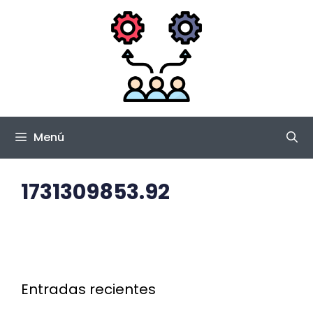
Saltar
al
contenido
Menú
1731309853.92
Entradas recientes