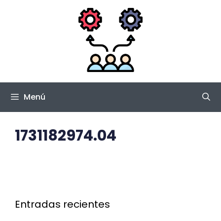
Saltar
al
contenido
Menú
1731182974.04
Entradas recientes