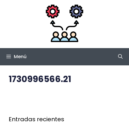
Saltar
al
contenido
Menú
1730996566.21
Entradas recientes