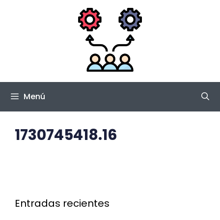
Saltar
al
contenido
Menú
1730745418.16
Entradas recientes