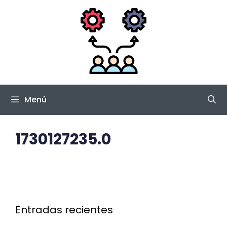
Saltar
al
contenido
Menú
1730127235.0
Entradas recientes