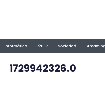
Saltar
al
contenido
Informática
P2P
Sociedad
Streamin
1729942326.0