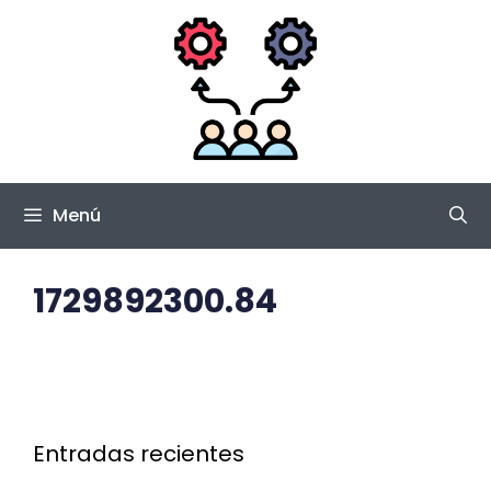
Saltar
al
contenido
Menú
1729892300.84
Entradas recientes