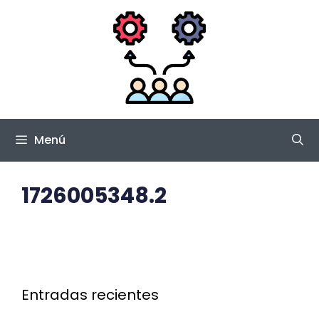
Saltar
al
contenido
Menú
1726005348.2
Entradas recientes