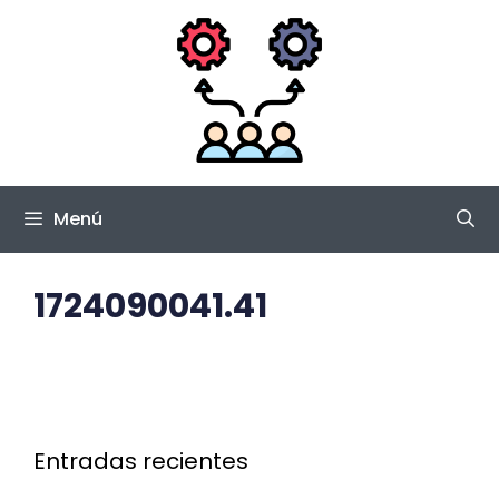
Saltar
al
contenido
Menú
1724090041.41
Entradas recientes