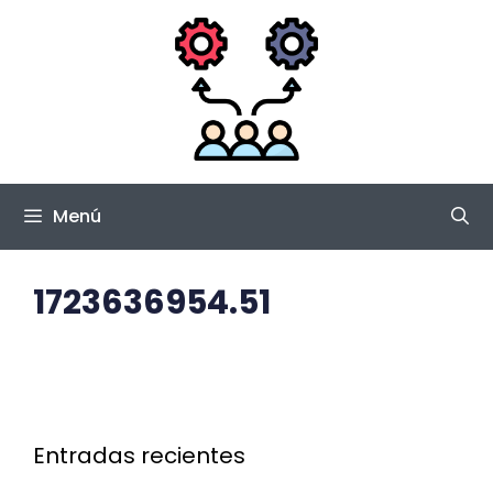
Saltar
al
contenido
Menú
1723636954.51
Entradas recientes