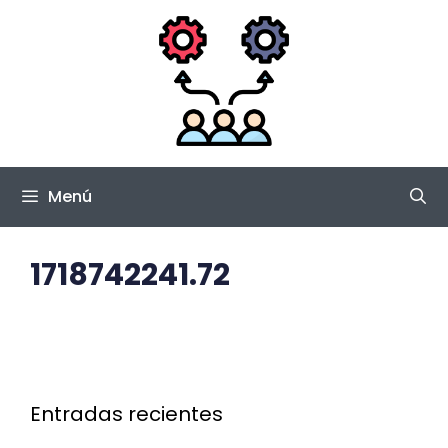
Saltar
al
contenido
Menú
1718742241.72
Entradas recientes