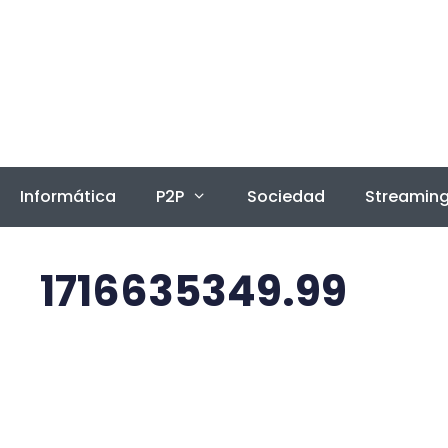
Saltar
al
contenido
Informática
P2P
Sociedad
Streamin
1716635349.99