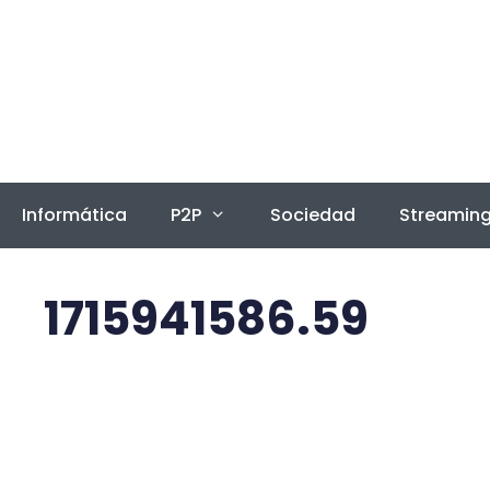
Saltar
al
contenido
Informática
P2P
Sociedad
Streamin
1715941586.59