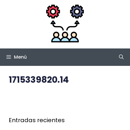
Saltar
al
contenido
Menú
1715339820.14
Entradas recientes