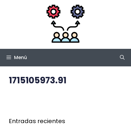
Saltar
al
contenido
Menú
1715105973.91
Entradas recientes