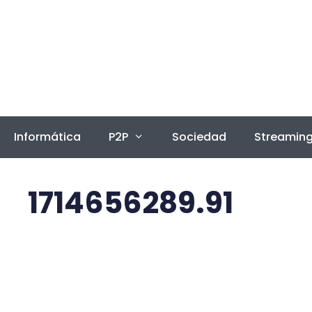
Saltar
al
contenido
Informática
P2P
Sociedad
Streamin
1714656289.91