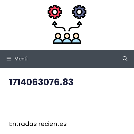
Saltar
al
contenido
Menú
1714063076.83
Entradas recientes