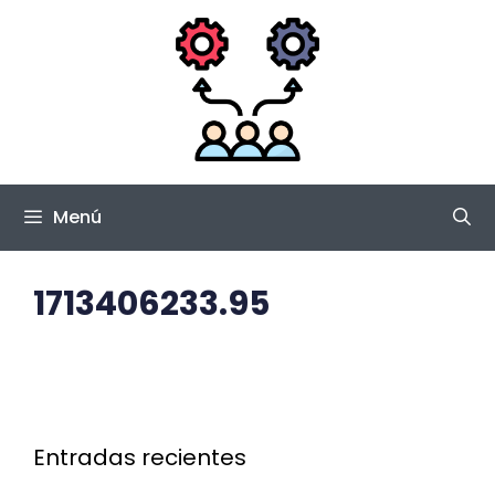
Saltar
al
contenido
Menú
1713406233.95
Entradas recientes