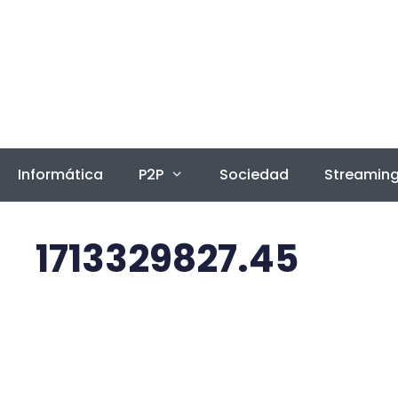
Saltar
al
contenido
Informática
P2P
Sociedad
Streamin
1713329827.45