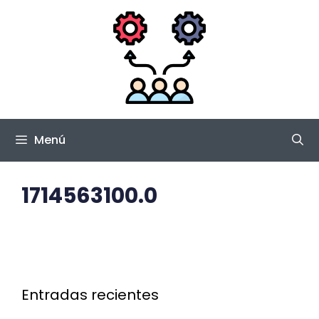
Saltar
al
contenido
Menú
1714563100.0
Entradas recientes